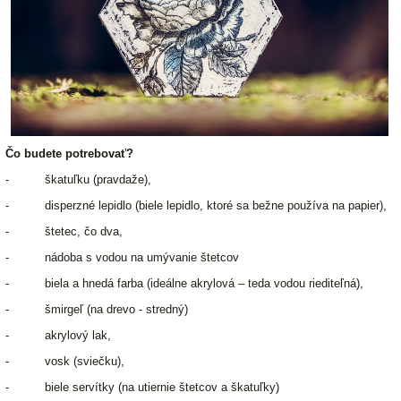
Čo budete potrebovať?
- škatuľku (pravdaže),
- disperzné lepidlo (biele lepidlo, ktoré sa bežne používa na papier),
- štetec, čo dva,
- nádoba s vodou na umývanie štetcov
- biela a hnedá farba (ideálne akrylová – teda vodou riediteľná),
- šmirgeľ (na drevo - stredný)
- akrylový lak,
- vosk (sviečku),
- biele servítky (na utiernie štetcov a škatuľky)