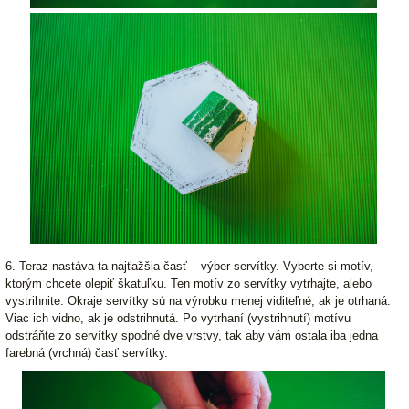
6. Teraz nastáva ta najťažšia časť – výber servítky. Vyberte si motív,
ktorým chcete olepiť škatuľku. Ten motív zo servítky vytrhajte, alebo
vystrihnite. Okraje servítky sú na výrobku menej viditeľné, ak je otrhaná.
Viac ich vidno, ak je odstrihnutá. Po vytrhaní (vystrihnutí) motívu
odstráňte zo servítky spodné dve vrstvy, tak aby vám ostala iba jedna
farebná (vrchná) časť servítky.