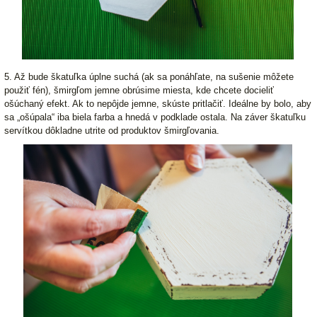
5. Až bude škatuľka úplne suchá (ak sa ponáhľate, na sušenie môžete
použiť fén), šmirgľom jemne obrúsime miesta, kde chcete docieliť
ošúchaný efekt. Ak to nepôjde jemne, skúste pritlačiť. Ideálne by bolo, aby
sa „ošúpala“ iba biela farba a hnedá v podklade ostala. Na záver škatuľku
servítkou dôkladne utrite od produktov šmirgľovania.