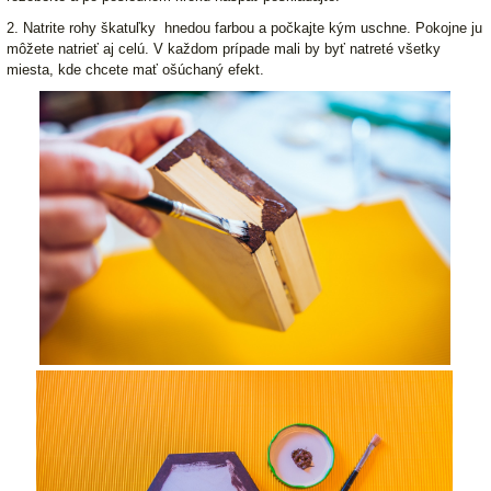
2. Natrite rohy škatuľky hnedou farbou a počkajte kým uschne. Pokojne ju
môžete natrieť aj celú. V každom prípade mali by byť natreté všetky
miesta, kde chcete mať ošúchaný efekt.