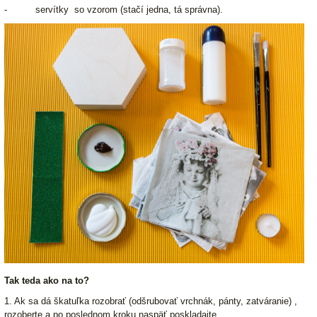
- servítky so vzorom (stačí jedna, tá správna).
Tak teda ako na to?
1. Ak sa dá škatuľka rozobrať (odšrubovať vrchnák, pánty, zatváranie) ,
rozoberte a po poslednom kroku naspäť poskladajte.