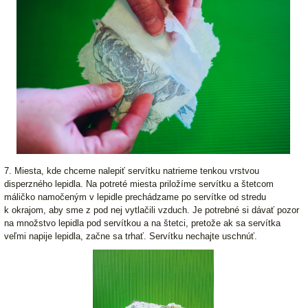
7. Miesta, kde chceme nalepiť servítku natrieme tenkou vrstvou
disperzného lepidla. Na potreté miesta priložíme servítku a štetcom
máličko namočeným v lepidle prechádzame po servítke od stredu
k okrajom, aby sme z pod nej vytlačili vzduch. Je potrebné si dávať pozor
na množstvo lepidla pod servítkou a na štetci, pretože ak sa servítka
veľmi napije lepidla, začne sa trhať. Servítku nechajte uschnúť.