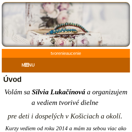
tvorenieaucenie
MENU
Úvod
Volám sa
Silvia Lukačínová
a
organizujem
a vediem tvorivé d
ielne
pre deti i dospelých v Košiciach a okolí.
Kurzy vediem od roku 2014 a mám za sebou viac ako