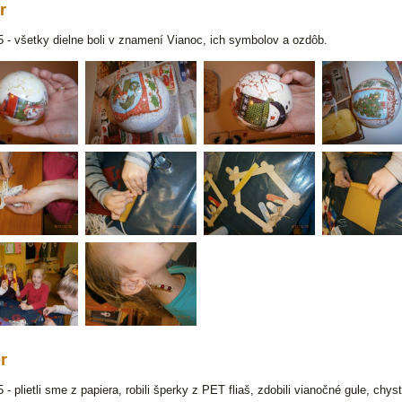
r
15 - všetky dielne boli v znamení Vianoc, ich symbolov a ozdôb.
r
 - plietli sme z papiera, robili šperky z PET fliaš, zdobili vianočné gule, chy