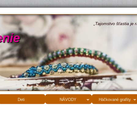
„Tajomstvo šťastia je 
enie
Deti
NÁVODY
Háčkované grafity