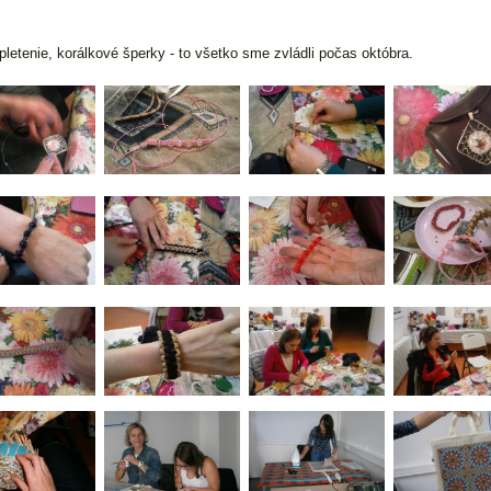
letenie, korálkové šperky - to všetko sme zvládli počas októbra.