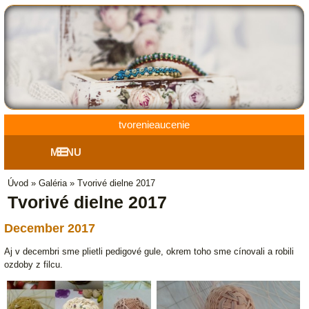
tvorenieaucenie
MENU
Úvod
»
Galéria
»
Tvorivé dielne 2017
Tvorivé dielne 2017
December 2017
Aj v decembri sme plietli pedigové gule, okrem toho sme cínovali a robili
ozdoby z filcu.