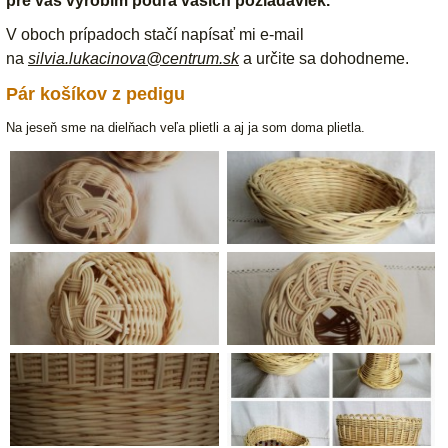
pre vás vyrobím podľa vašich požiadaviek.
V oboch prípadoch stačí napísať mi e-mail
na
silvia.lukacinova@centrum.s
k
a určite sa dohodneme.
Pár košíkov z pedigu
Na jeseň sme na dielňach veľa plietli a aj ja som doma plietla.