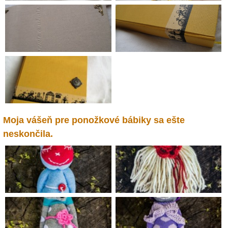
Moja vášeň pre ponožkové bábiky sa ešte
neskončila.