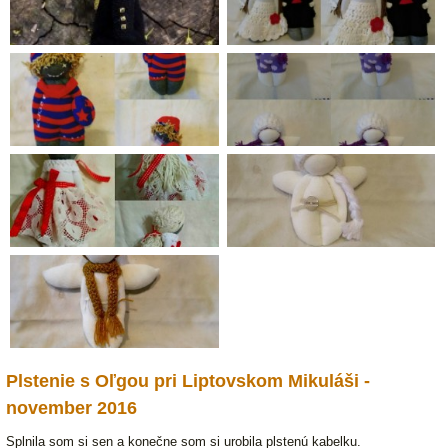
Plstenie s Oľgou pri Liptovskom Mikuláši -
november 2016
Splnila som si sen a konečne som si urobila plstenú kabelku.