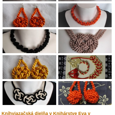
Kníhviazačská dielňa v Knihárstve Eva v